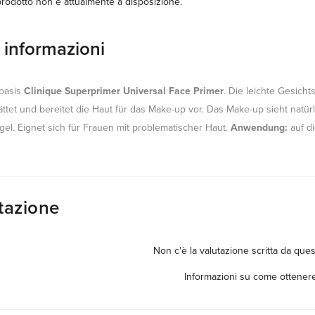
rodotto non è attualmente a disposizione.
e informazioni
basis
Clinique Superprimer Universal Face Primer
. Die leichte Gesich
glättet und bereitet die Haut für das Make-up vor. Das Make-up sieht natür
el. Eignet sich für Frauen mit problematischer Haut.
Anwendung:
auf di
tazione
Non c'è la valutazione scritta da ques
Informazioni su come ottenere