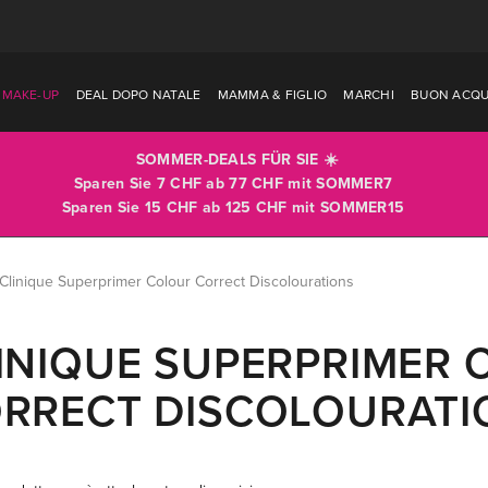
MAKE-UP
DEAL DOPO NATALE
MAMMA & FIGLIO
MARCHI
BUON ACQU
SOMMER-DEALS FÜR SIE ☀️
Sparen Sie 7 CHF ab 77 CHF mit
SOMMER7
Sparen Sie 15 CHF ab 125 CHF mit
SOMMER15
Clinique Superprimer Colour Correct Discolourations
INIQUE SUPERPRIMER
RRECT DISCOLOURATI