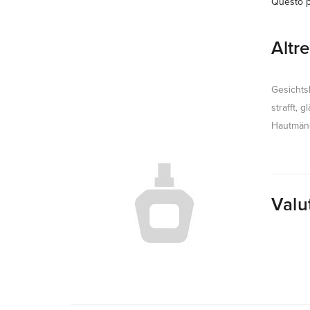
Questo p
Altr
Gesichts
strafft, 
Hautmäng
Valu