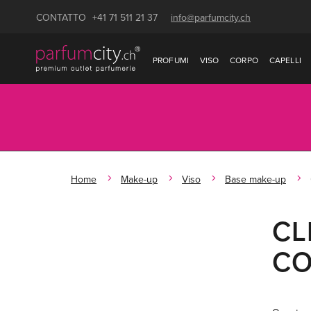
CONTATTO
+41 71 511 21 37
info@parfumcity.ch
PROFUMI
VISO
CORPO
CAPELLI
Home
Make-up
Viso
Base make-up
CL
CO