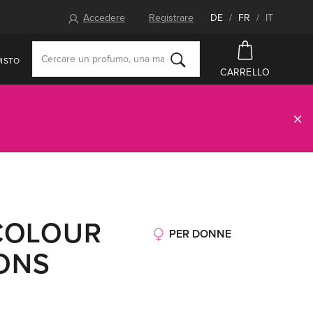
Accedere
Registrare
DE
/
FR
/
IT
ISTO
CARRELLO
 COLOUR
PER DONNE
ONS