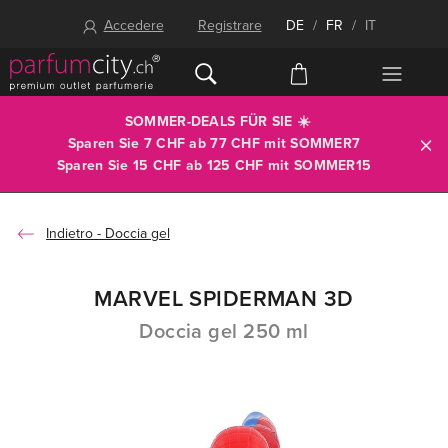
Accedere
Registrare
DE
/
FR
/
IT
SOMMER-DEALS FÜR SIE ☀️
Sparen Sie 7 CHF ab 77 CHF mit
SOMMER7
Sparen Sie 15 CHF ab 125 CHF mit
SOMMER15
Doccia gel
MARVEL SPIDERMAN 3D
Doccia gel 250 ml