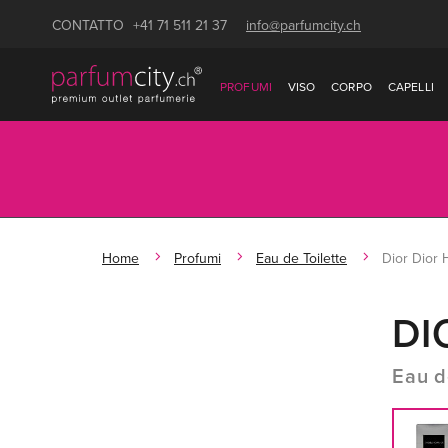
CONTATTO
+41 71 511 21 37
info@parfumcity.ch
PROFUMI
VISO
CORPO
CAPELLI
Home
Profumi
Eau de Toilette
Dior Dior
DI
Eau d