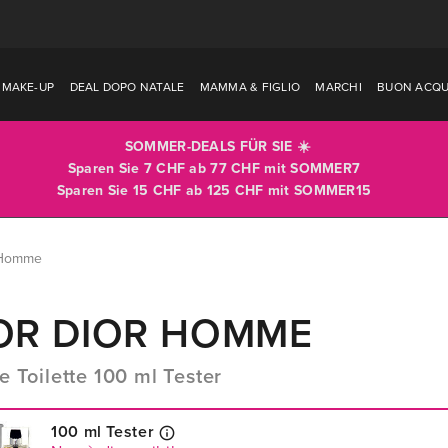
MAKE-UP
DEAL DOPO NATALE
MAMMA & FIGLIO
MARCHI
BUON ACQU
SOMMER-DEALS FÜR SIE ☀️
Sparen Sie 7 CHF ab 77 CHF mit
SOMMER7
Sparen Sie 15 CHF ab 125 CHF mit
SOMMER15
 Homme
OR DIOR HOMME
e Toilette 100 ml Tester
100 ml Tester