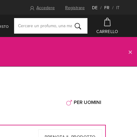
Accedere
Registrare
DE
/
FR
/
IT
ISTO
CARRELLO
PER UOMINI