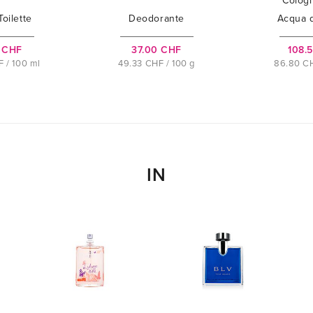
Colog
oilette
Deodorante
Acqua d
 CHF
37.00 CHF
108.
 / 100 ml
49.33 CHF / 100 g
86.80 CH
IN