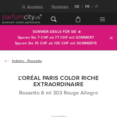
Accedere
Registrare
DE
/
FR
/
IT
SOMMER-DEALS FÜR SIE ☀️
Sparen Sie 7 CHF ab 77 CHF mit
SOMMER7
Sparen Sie 15 CHF ab 125 CHF mit
SOMMER15
Rossetto
L'ORÉAL PARIS COLOR RICHE
EXTRAORDINAIRE
Rossetto 6 ml 303 Rouge Allegro