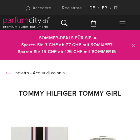
Accedere
Registrare
DE
/
FR
/
IT
SOMMER-DEALS FÜR SIE ☀️
Sparen Sie 7 CHF ab 77 CHF mit
SOMMER7
Sparen Sie 15 CHF ab 125 CHF mit
SOMMER15
Acqua di colonia
TOMMY HILFIGER TOMMY GIRL