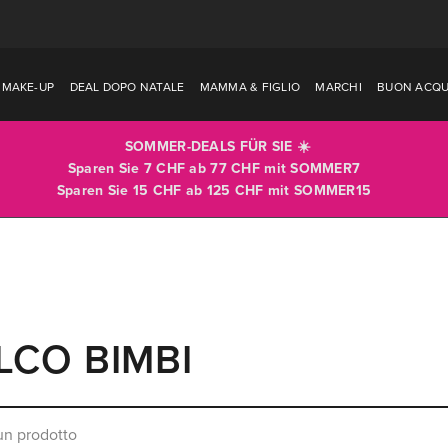
MAKE-UP
DEAL DOPO NATALE
MAMMA & FIGLIO
MARCHI
BUON ACQU
SOMMER-DEALS FÜR SIE ☀️
Sparen Sie 7 CHF ab 77 CHF mit
SOMMER7
Sparen Sie 15 CHF ab 125 CHF mit
SOMMER15
LCO BIMBI
n prodotto