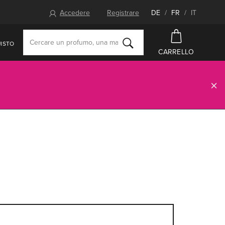
Accedere
Registrare
DE
/
FR
/
IT
ISTO
CARRELLO