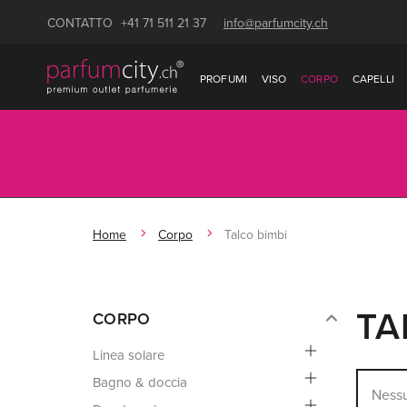
CONTATTO
+41 71 511 21 37
info@parfumcity.ch
PROFUMI
VISO
CORPO
CAPELLI
Home
Corpo
Talco bimbi
TA
CORPO
Linea solare
Bagno & doccia
Nessu