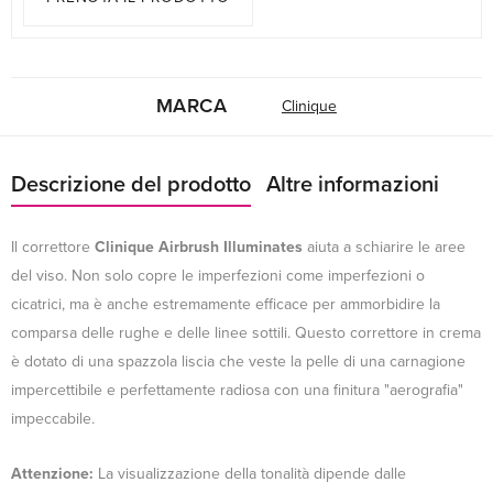
MARCA
Clinique
Descrizione del prodotto
Altre informazioni
Il correttore
Clinique Airbrush Illuminates
aiuta a schiarire le aree
del viso. Non solo copre le imperfezioni come imperfezioni o
cicatrici, ma è anche estremamente efficace per ammorbidire la
comparsa delle rughe e delle linee sottili. Questo correttore in crema
è dotato di una spazzola liscia che veste la pelle di una carnagione
impercettibile e perfettamente radiosa con una finitura "aerografia"
impeccabile.
Attenzione:
La visualizzazione della tonalità dipende dalle