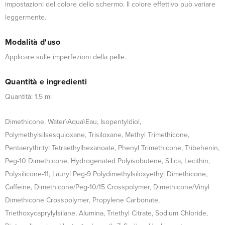
impostazioni del colore dello schermo. Il colore effettivo può variare
leggermente.
Modalità d'uso
Applicare sulle imperfezioni della pelle.
Quantità e ingredienti
Quantità: 1,5 ml
Dimethicone, Water\Aqua\Eau, Isopentyldiol,
Polymethylsilsesquioxane, Trisiloxane, Methyl Trimethicone,
Pentaerythrityl Tetraethylhexanoate, Phenyl Trimethicone, Tribehenin,
Peg-10 Dimethicone, Hydrogenated Polyisobutene, Silica, Lecithin,
Polysilicone-11, Lauryl Peg-9 Polydimethylsiloxyethyl Dimethicone,
Caffeine, Dimethicone/Peg-10/15 Crosspolymer, Dimethicone/Vinyl
Dimethicone Crosspolymer, Propylene Carbonate,
Triethoxycaprylylsilane, Alumina, Triethyl Citrate, Sodium Chloride,