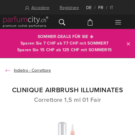
Accedere
Registrare
DE
/
FR
/
IT
SOMMER-DEALS FÜR SIE ☀️
Sparen Sie 7 CHF ab 77 CHF mit
SOMMER7
Sparen Sie 15 CHF ab 125 CHF mit
SOMMER15
Correttore
CLINIQUE AIRBRUSH ILLUMINATES
Correttore 1,5 ml 01 Fair