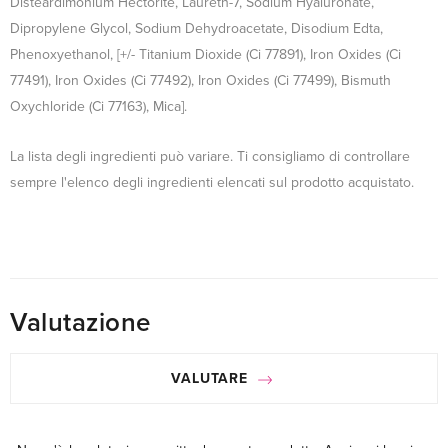
Disteardimonium Hectorite, Laureth-7, Sodium Hyaluronate,
Dipropylene Glycol, Sodium Dehydroacetate, Disodium Edta,
Phenoxyethanol, [+/- Titanium Dioxide (Ci 77891), Iron Oxides (Ci
77491), Iron Oxides (Ci 77492), Iron Oxides (Ci 77499), Bismuth
Oxychloride (Ci 77163), Mica].
La lista degli ingredienti può variare. Ti consigliamo di controllare
sempre l'elenco degli ingredienti elencati sul prodotto acquistato.
Valutazione
VALUTARE