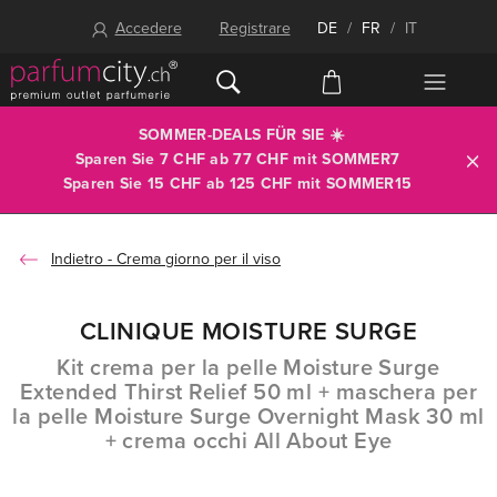
Accedere
Registrare
DE
/
FR
/
IT
SOMMER-DEALS FÜR SIE ☀️
Sparen Sie 7 CHF ab 77 CHF mit
SOMMER7
Sparen Sie 15 CHF ab 125 CHF mit
SOMMER15
Crema giorno per il viso
CLINIQUE MOISTURE SURGE
Kit
crema per la pelle Moisture Surge
Extended Thirst Relief 50 ml + maschera per
la pelle Moisture Surge Overnight Mask 30 ml
+ crema occhi All About Eye