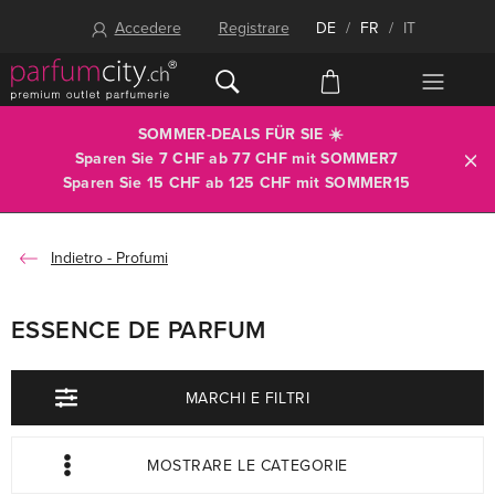
Accedere
Registrare
DE
/
FR
/
IT
SOMMER-DEALS FÜR SIE ☀️
Sparen Sie 7 CHF ab 77 CHF mit
SOMMER7
Sparen Sie 15 CHF ab 125 CHF mit
SOMMER15
Profumi
ESSENCE DE PARFUM
MARCHI E FILTRI
MOSTRARE LE CATEGORIE