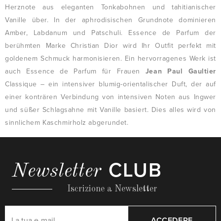
Herznote aus eleganten Tonkabohnen und tahitianischer
Vanille über. In der aphrodisischen Grundnote dominieren
Amber, Labdanum und Patschuli. Essence de Parfum der
berühmten Marke Christian Dior wird Ihr Outfit perfekt mit
goldenem Schmuck harmonisieren. Ein hervorragenes Werk ist
auch Essence de Parfum für Frauen
Jean Paul Gaultier
Classique – ein intensiver blumig-orientalischer Duft, der auf
einer konträren Verbindung von intensiven Noten aus Ingwer
und süßer Schlagsahne mit Vanille basiert. Dies alles wird von
sinnlichem Kaschmirholz abgerundet.
CLUB
Newsletter
Iscrizione a Newsletter
ACCEDERE