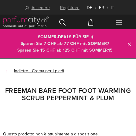
Accedere
Registrare
DE
/
FR
/
IT
SOMMER-DEALS FÜR SIE ☀️
Sparen Sie 7 CHF ab 77 CHF mit
SOMMER7
Sparen Sie 15 CHF ab 125 CHF mit
SOMMER15
Crema per i piedi
FREEMAN BARE FOOT FOOT WARMING
SCRUB PEPPERMINT & PLUM
Questo prodotto non è attualmente a disposizione.