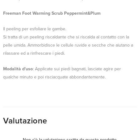
Freeman Foot Warming Scrub Peppermint&Plum
Il peeling per esfoliare le gambe.
Si tratta di un peeling riscaldante che si riscalda al contatto con la
pelle umida. Ammorbidisce le cellule ruvide e secche che aiutano a
rilassare ed a rinfrescare i piedi.
Modalità d'uso
: Applicate sui piedi bagnati, lasciate agire per
qualche minuto e poi risciacquate abbondantemente.
Valutazione
Non c'è la valutazione scritta da questo prodotto.