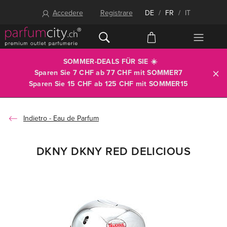
Accedere
Registrare
DE
/
FR
/
IT
SOMMER-DEALS FÜR SIE ☀️
Sparen Sie 7 CHF ab 77 CHF mit
SOMMER7
Sparen Sie 15 CHF ab 125 CHF mit
SOMMER15
Eau de Parfum
DKNY DKNY RED DELICIOUS