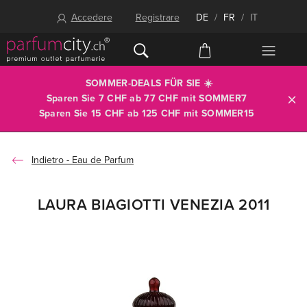
Accedere
Registrare
DE
/
FR
/
IT
SOMMER-DEALS FÜR SIE ☀️
Sparen Sie 7 CHF ab 77 CHF mit
SOMMER7
Sparen Sie 15 CHF ab 125 CHF mit
SOMMER15
Eau de Parfum
LAURA BIAGIOTTI VENEZIA 2011