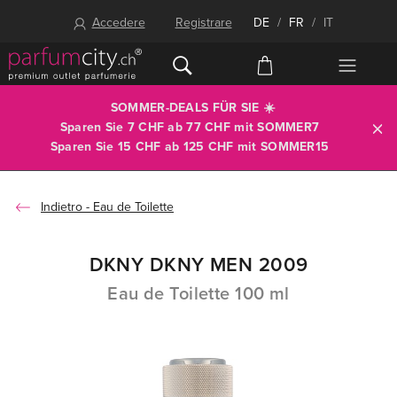
Accedere
Registrare
DE
/
FR
/
IT
SOMMER-DEALS FÜR SIE ☀️
Sparen Sie 7 CHF ab 77 CHF mit
SOMMER7
Sparen Sie 15 CHF ab 125 CHF mit
SOMMER15
Eau de Toilette
DKNY DKNY MEN 2009
Eau de Toilette 100 ml