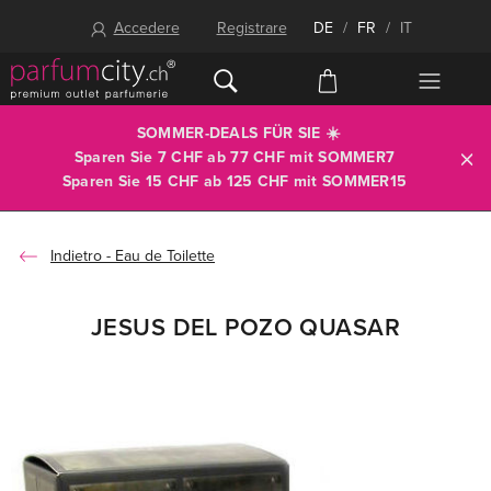
Accedere
Registrare
DE
/
FR
/
IT
SOMMER-DEALS FÜR SIE ☀️
Sparen Sie 7 CHF ab 77 CHF mit
SOMMER7
Sparen Sie 15 CHF ab 125 CHF mit
SOMMER15
Eau de Toilette
JESUS DEL POZO QUASAR