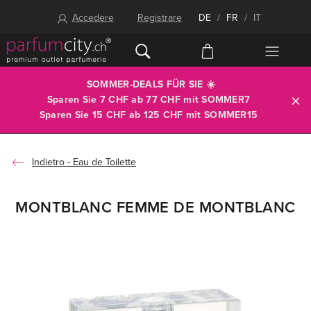
Accedere
Registrare
DE
/
FR
/
IT
SOMMER-DEALS FÜR SIE ☀️
Sparen Sie 7 CHF ab 77 CHF mit
SOMMER7
Sparen Sie 15 CHF ab 125 CHF mit
SOMMER15
Eau de Toilette
MONTBLANC FEMME DE MONTBLANC