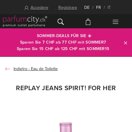
Accedere
Registrare
DE
/
FR
/
IT
SOMMER-DEALS FÜR SIE ☀️
Sparen Sie 7 CHF ab 77 CHF mit
SOMMER7
Sparen Sie 15 CHF ab 125 CHF mit
SOMMER15
Eau de Toilette
REPLAY JEANS SPIRIT! FOR HER