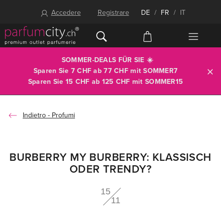
Accedere
Registrare
DE
/
FR
/
IT
SOMMER-DEALS FÜR SIE ☀️
Sparen Sie 7 CHF ab 77 CHF mit
SOMMER7
Sparen Sie 15 CHF ab 125 CHF mit
SOMMER15
Profumi
BURBERRY MY BURBERRY: KLASSISCH
ODER TRENDY?
15
11