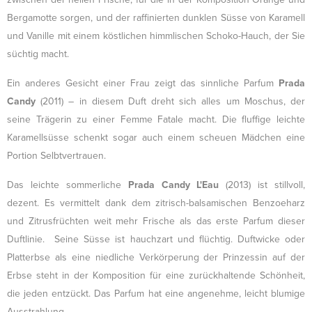
Bergamotte sorgen, und der raffinierten dunklen Süsse von Karamell
und Vanille mit einem köstlichen himmlischen Schoko-Hauch, der Sie
süchtig macht.
Ein anderes Gesicht einer Frau zeigt das sinnliche Parfum
Prada
Candy
(2011) – in diesem Duft dreht sich alles um Moschus, der
seine Trägerin zu einer Femme Fatale macht. Die fluffige leichte
Karamellsüsse schenkt sogar auch einem scheuen Mädchen eine
Portion Selbtvertrauen.
Das leichte sommerliche
Prada Candy L'Eau
(2013) ist stillvoll,
dezent. Es vermittelt dank dem zitrisch-balsamischen Benzoeharz
und Zitrusfrüchten weit mehr Frische als das erste Parfum dieser
Duftlinie. Seine Süsse ist hauchzart und flüchtig. Duftwicke oder
Platterbse als eine niedliche Verkörperung der Prinzessin auf der
Erbse steht in der Komposition für eine zurückhaltende Schönheit,
die jeden entzückt. Das Parfum hat eine angenehme, leicht blumige
Ausstrahlung.