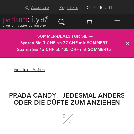
Accedere
Registrare
DE
/
FR
/
IT
SOMMER-DEALS FÜR SIE ☀️
Sparen Sie 7 CHF ab 77 CHF mit
SOMMER7
Sparen Sie 15 CHF ab 125 CHF mit
SOMMER15
Profumi
PRADA CANDY - JEDESMAL ANDERS
ODER DIE DÜFTE ZUM ANZIEHEN
2
7