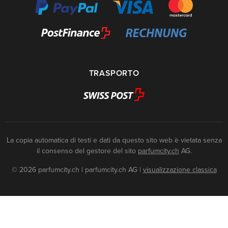
TRASPORTO
La copia automatica di testi e dati da questo sito web è vietata senza
il consenso del gestore del sito
parfumcity.ch
AG.
© 2026 parfumcity.ch | parfumcity.ch AG
|
visualizzazione classica