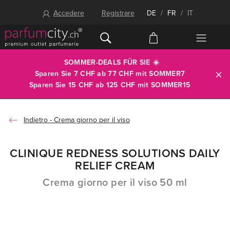
Accedere
Registrare
DE
/
FR
/
IT
SOMMER-DEALS FÜR SIE ☀️
Sparen Sie 7 CHF ab 77 CHF mit
SOMMER7
Sparen Sie 15 CHF ab 125 CHF mit
SOMMER15
Crema giorno per il viso
CLINIQUE REDNESS SOLUTIONS DAILY
RELIEF CREAM
Crema giorno per il viso 50 ml