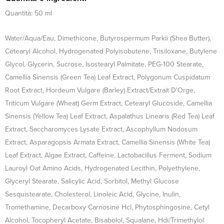
Quantità: 50 ml
Water/Aqua/Eau, Dimethicone, Butyrospermum Parkii (Shea Butter),
Cetearyl Alcohol, Hydrogenated Polyisobutene, Trisiloxane, Butylene
Glycol, Glycerin, Sucrose, Isostearyl Palmitate, PEG-100 Stearate,
Camellia Sinensis (Green Tea) Leaf Extract, Polygonum Cuspidatum
Root Extract, Hordeum Vulgare (Barley) Extract/Extrait D'Orge,
Triticum Vulgare (Wheat) Germ Extract, Cetearyl Glucoside, Camellia
Sinensis (Yellow Tea) Leaf Extract, Aspalathus Linearis (Red Tea) Leaf
Extract, Saccharomyces Lysate Extract, Ascophyllum Nodosum
Extract, Asparagopsis Armata Extract, Camellia Sinensis (White Tea)
Leaf Extract, Algae Extract, Caffeine, Lactobacillus Ferment, Sodium
Lauroyl Oat Amino Acids, Hydrogenated Lecithin, Polyethylene,
Glyceryl Stearate, Salicylic Acid, Sorbitol, Methyl Glucose
Sesquistearate, Cholesterol, Linoleic Acid, Glycine, Inulin,
Tromethamine, Decarboxy Carnosine Hcl, Phytosphingosine, Cetyl
Alcohol, Tocopheryl Acetate, Bisabolol, Squalane, Hdi/Trimethylol