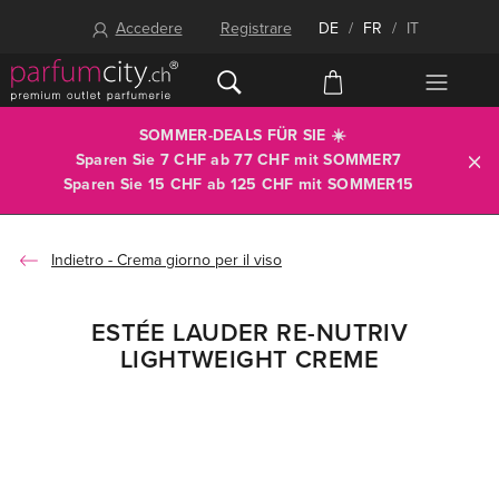
Accedere
Registrare
DE
/
FR
/
IT
SOMMER-DEALS FÜR SIE ☀️
Sparen Sie 7 CHF ab 77 CHF mit
SOMMER7
Sparen Sie 15 CHF ab 125 CHF mit
SOMMER15
Crema giorno per il viso
ESTÉE LAUDER RE-NUTRIV
LIGHTWEIGHT CREME