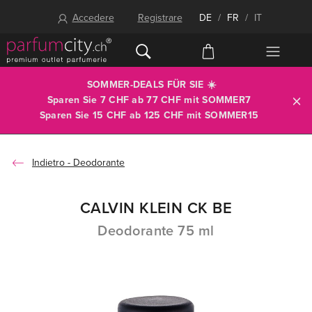
Accedere
Registrare
DE
/
FR
/
IT
SOMMER-DEALS FÜR SIE ☀️
Sparen Sie 7 CHF ab 77 CHF mit
SOMMER7
Sparen Sie 15 CHF ab 125 CHF mit
SOMMER15
Deodorante
CALVIN KLEIN CK BE
Deodorante 75 ml