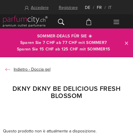
Accedere
Registrare
DE
/
FR
/
IT
SOMMER-DEALS FÜR SIE ☀️
Sparen Sie 7 CHF ab 77 CHF mit
SOMMER7
Sparen Sie 15 CHF ab 125 CHF mit
SOMMER15
Doccia gel
DKNY DKNY BE DELICIOUS FRESH
BLOSSOM
Questo prodotto non è attualmente a disposizione.