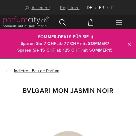
Accedere
Registrare
DE
/
FR
/
IT
SOMMER-DEALS FÜR SIE ☀️
Sparen Sie 7 CHF ab 77 CHF mit
SOMMER7
Sparen Sie 15 CHF ab 125 CHF mit
SOMMER15
Eau de Parfum
BVLGARI MON JASMIN NOIR