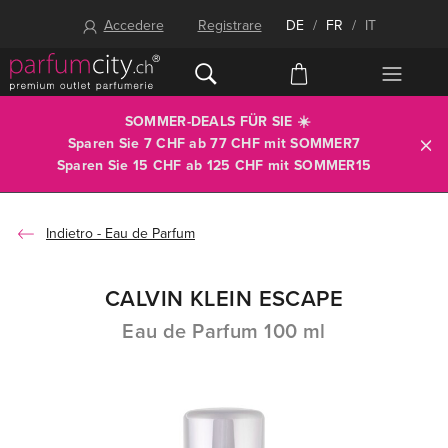
Accedere
Registrare
DE
/
FR
/
IT
SOMMER-DEALS FÜR SIE ☀️
Sparen Sie 7 CHF ab 77 CHF mit
SOMMER7
Sparen Sie 15 CHF ab 125 CHF mit
SOMMER15
Eau de Parfum
CALVIN KLEIN ESCAPE
Eau de Parfum 100 ml