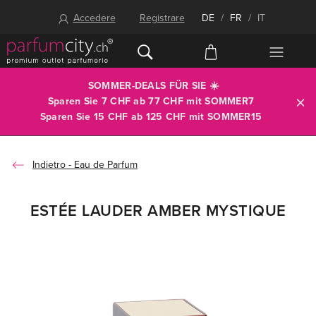
Accedere
Registrare
DE
/
FR
/
IT
SOMMER-DEALS FÜR SIE ☀️
Sparen Sie 7 CHF ab 77 CHF mit
SOMMER7
Sparen Sie 15 CHF ab 125 CHF mit
SOMMER15
Eau de Parfum
ESTÉE LAUDER AMBER MYSTIQUE