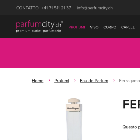
CONTATTO
+41 71 511 21 37
info@parfumcity.ch
PROFUMI
VISO
CORPO
CAPELLI
Home
Profumi
Eau de Parfum
Ferragam
FE
Questo p