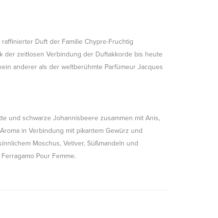
raffinierter Duft der Familie Chypre-Fruchtig
nk der zeitlosen Verbindung der Duftakkorde bis heute
st kein anderer als der weltberühmte Parfümeur Jacques
otte und schwarze Johannisbeere zusammen mit Anis,
en Aroma in Verbindung mit pikantem Gewürz und
 sinnlichem Moschus, Vetiver, Süßmandeln und
n Ferragamo Pour Femme.