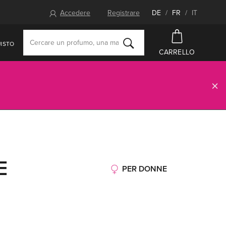
Accedere
Registrare
DE
/
FR
/
IT
ISTO
CARRELLO
E
PER DONNE