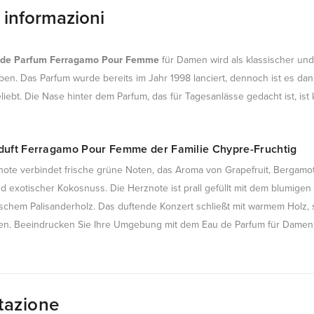
e informazioni
 de Parfum Ferragamo Pour Femme
für Damen wird als klassischer und 
ben. Das Parfum wurde bereits im Jahr 1998 lanciert, dennoch ist es da
eliebt. Die Nase hinter dem Parfum, das für Tagesanlässe gedacht ist, i
uft Ferragamo Pour Femme der Familie Chypre-Fruchtig
note verbindet frische grüne Noten, das Aroma von Grapefruit, Bergam
nd exotischer Kokosnuss. Die Herznote ist prall gefüllt mit dem blumig
nischem Palisanderholz. Das duftende Konzert schließt mit warmem Holz,
n. Beeindrucken Sie Ihre Umgebung mit dem Eau de Parfum für Dame
tazione