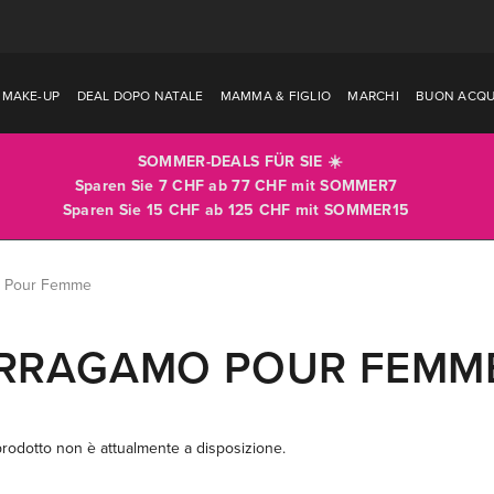
MAKE-UP
DEAL DOPO NATALE
MAMMA & FIGLIO
MARCHI
BUON ACQU
SOMMER-DEALS FÜR SIE ☀️
Sparen Sie 7 CHF ab 77 CHF mit
SOMMER7
Sparen Sie 15 CHF ab 125 CHF mit
SOMMER15
o Pour Femme
RRAGAMO POUR FEMM
rodotto non è attualmente a disposizione.