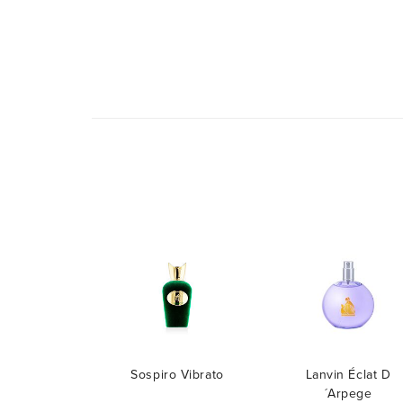
Sospiro Vibrato
Lanvin Éclat D
´Arpege