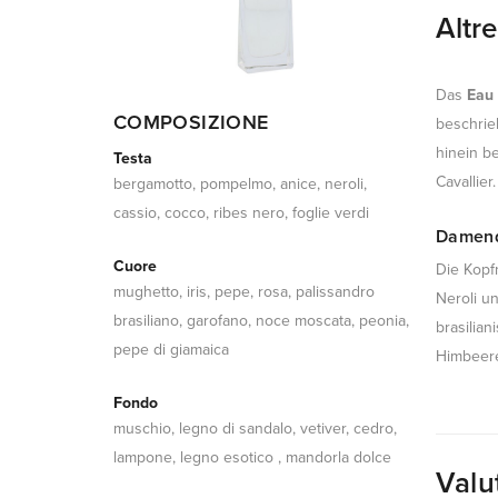
Altr
Das
Eau
COMPOSIZIONE
beschrie
hinein b
Testa
Cavallier.
bergamotto, pompelmo, anice, neroli,
cassio, cocco, ribes nero, foglie verdi
Damend
Cuore
Die Kopf
mughetto, iris, pepe, rosa, palissandro
Neroli u
brasiliano, garofano, noce moscata, peonia,
brasilia
pepe di giamaica
Himbeere
Fondo
muschio, legno di sandalo, vetiver, cedro,
lampone, legno esotico , mandorla dolce
Valu