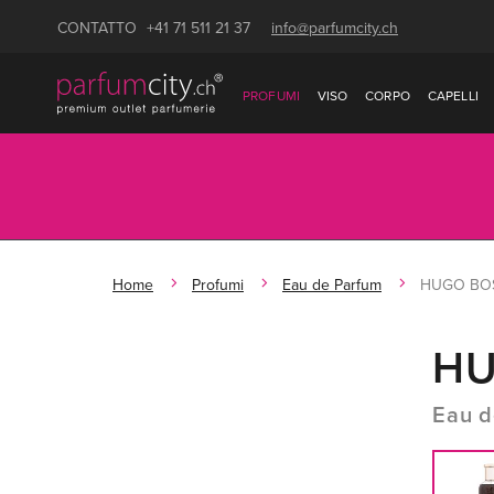
CONTATTO
+41 71 511 21 37
info@parfumcity.ch
PROFUMI
VISO
CORPO
CAPELLI
Home
Profumi
Eau de Parfum
HUGO BOS
HU
Eau d