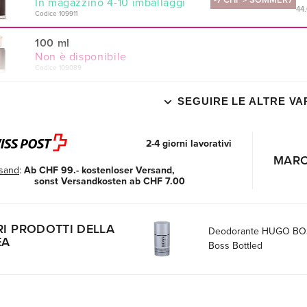
-7 CHF > SOMMER7
In magazzino 4-10 imballaggi
44.
Codice 109911
100 ml
Non è disponibile
Codice 109089
SEGUIRE LE ALTRE VA
2-4 giorni lavorativi
MAR
sand
:
Ab CHF 99.- kostenloser Versand,
sonst Versandkosten ab CHF 7.00
RI PRODOTTI DELLA
Deodorante HUGO BO
EA
Boss Bottled