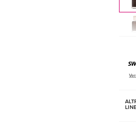
Ver
ALT
LIN