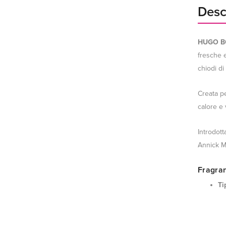
Desc
HUGO BO
fresche e
chiodi di
Creata pe
calore e 
Introdot
Annick M
Fragra
Ti