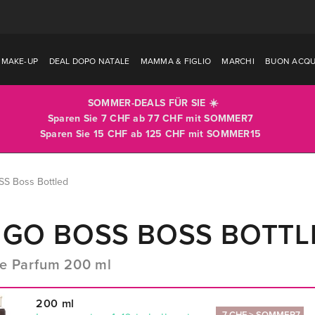
MAKE-UP
DEAL DOPO NATALE
MAMMA & FIGLIO
MARCHI
BUON ACQU
SOMMER-DEALS FÜR SIE ☀️
Sparen Sie 7 CHF ab 77 CHF mit
SOMMER7
Sparen Sie 15 CHF ab 125 CHF mit
SOMMER15
S Boss Bottled
GO BOSS BOSS BOTTL
e Parfum 200 ml
200 ml