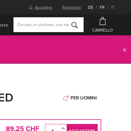
Accedere
Registrare
DE
/
FR
/
IT
ISTO
CARRELLO
ED
PER UOMINI
89.25 CHF