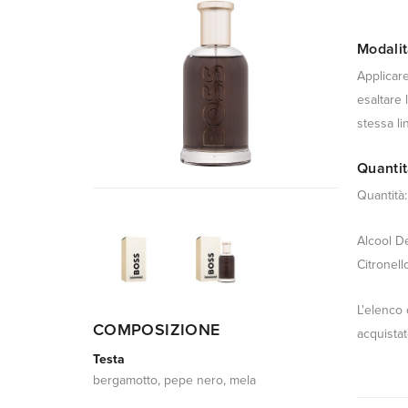
Modalit
Applicare
esaltare 
stessa li
Quantit
Quantità
Alcool D
Citronell
L'elenco 
COMPOSIZIONE
acquistat
Testa
bergamotto, pepe nero, mela