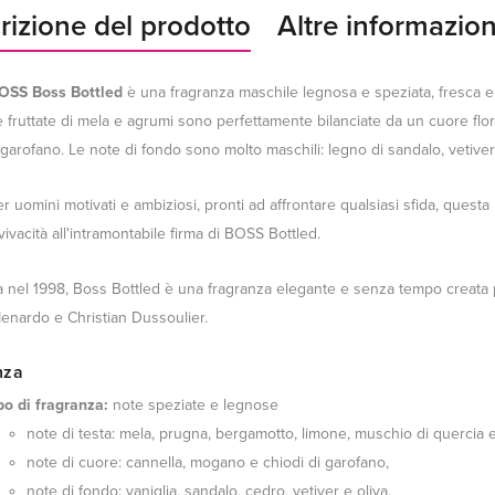
rizione del prodotto
Altre informazion
SS Boss Bottled
è una fragranza maschile legnosa e speziata, fresca e
 fruttate di mela e agrumi sono perfettamente bilanciate da un cuore flo
 garofano. Le note di fondo sono molto maschili: legno di sandalo, vetive
r uomini motivati e ambiziosi, pronti ad affrontare qualsiasi sfida, ques
vivacità all'intramontabile firma di BOSS Bottled.
ta nel 1998, Boss Bottled è una fragranza elegante e senza tempo creata
enardo e Christian Dussoulier.
nza
po di fragranza:
note speziate e legnose
note di testa: mela, prugna, bergamotto, limone, muschio di quercia 
note di cuore: cannella, mogano e chiodi di garofano,
note di fondo: vaniglia, sandalo, cedro, vetiver e oliva.