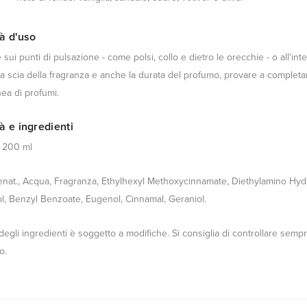
à d'uso
 sui punti di pulsazione - come polsi, collo e dietro le orecchie - o all'in
la scia della fragranza e anche la durata del profumo, provare a completar
nea di profumi.
à e ingredienti
: 200 ml
enat., Acqua, Fragranza, Ethylhexyl Methoxycinnamate, Diethylamino Hydr
ol, Benzyl Benzoate, Eugenol, Cinnamal, Geraniol.
degli ingredienti è soggetto a modifiche. Si consiglia di controllare sempr
o.