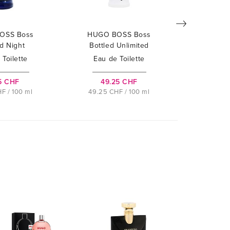
OSS Boss
HUGO BOSS Boss
HUGO 
ed Night
Bottled Unlimited
Bott
 Toilette
Eau de Toilette
Eau d
75 CHF
49.25 CHF
40.
F / 100 ml
49.25 CHF / 100 ml
40.50 C