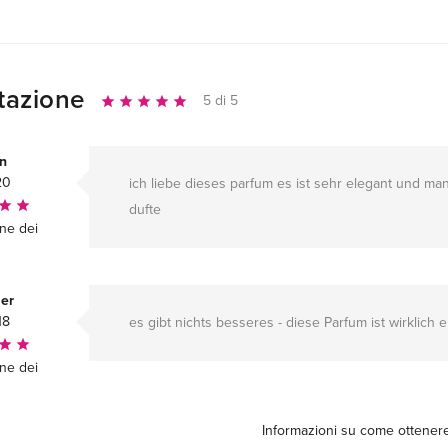
tazione
5 di 5
on
20
ich liebe dieses parfum es ist sehr elegant und m
dufte
one dei
ier
18
es gibt nichts besseres - diese Parfum ist wirklich 
one dei
Informazioni su come ottenere