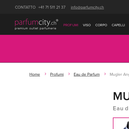
CONTATTO
+41 71 511 21 37
info@parfumcity.ch
PROFUMI
VISO
CORPO
CAPELLI
Home
Profumi
Eau de Parfum
Mugler An
MU
Eau d