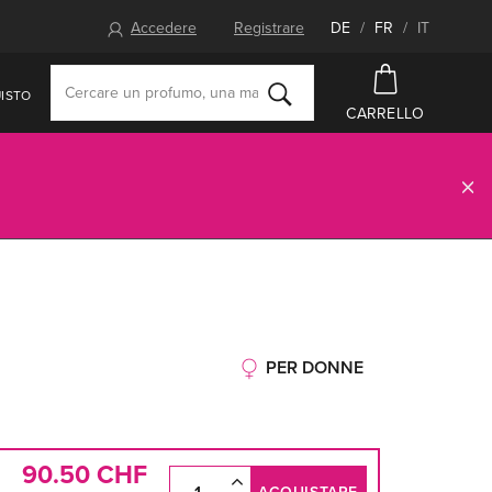
Accedere
Registrare
DE
/
FR
/
IT
ISTO
CARRELLO
PER DONNE
90.50 CHF