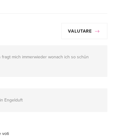
VALUTARE
an fragt mich immerwieder wonach ich so schůn
ein Engelduft
 voti