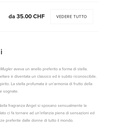
da 35.00 CHF
VEDERE TUTTO
i
.
Mugler
aveva un anello preferito a forma di stella.
tellare è diventata un classico ed è subito riconoscibile.
irito. La stella profumata è un'armonia di frutto della
 e sognate.
Nella fragranza Angel si sposano sensualmente la
filato ci fa tornare ad un’infanzia piena di sensazioni ed
e preferite dalle donne di tutto il mondo.