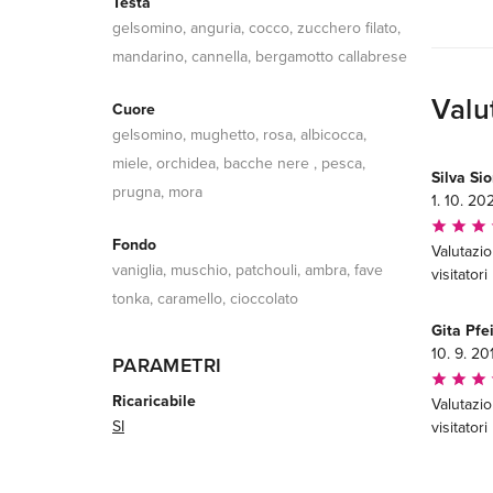
Testa
gelsomino, anguria, cocco, zucchero filato,
mandarino, cannella, bergamotto callabrese
Valu
Cuore
gelsomino, mughetto, rosa, albicocca,
miele, orchidea, bacche nere , pesca,
Silva Si
prugna, mora
1. 10. 20
Fondo
Valutazi
vaniglia, muschio, patchouli, ambra, fave
visitatori
tonka, caramello, cioccolato
Gita Pfe
10. 9. 20
PARAMETRI
Ricaricabile
Valutazi
SI
visitatori