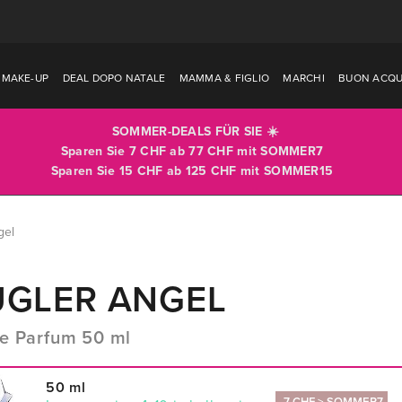
MAKE-UP
DEAL DOPO NATALE
MAMMA & FIGLIO
MARCHI
BUON ACQU
SOMMER-DEALS FÜR SIE ☀️
Sparen Sie 7 CHF ab 77 CHF mit
SOMMER7
Sparen Sie 15 CHF ab 125 CHF mit
SOMMER15
gel
GLER ANGEL
e Parfum 50 ml
50 ml