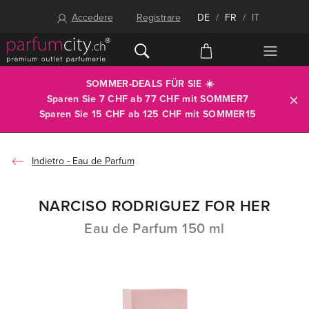
Accedere
Registrare
DE
/
FR
/
IT
SOMMER-DEALS FÜR SIE ☀️
Sparen Sie 7 CHF ab 77 CHF mit
SOMMER7
Sparen Sie 15 CHF ab 125 CHF mit
SOMMER15
Eau de Parfum
NARCISO RODRIGUEZ FOR HER
Eau de Parfum 150 ml