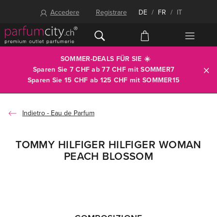
Accedere
Registrare
DE
/
FR
/
IT
SOMMER-DEALS FÜR SIE ☀️
Sparen Sie 7 CHF ab 77 CHF mit
SOMMER7
Sparen Sie 15 CHF ab 125 CHF mit
SOMMER15
Eau de Parfum
TOMMY HILFIGER HILFIGER WOMAN
PEACH BLOSSOM