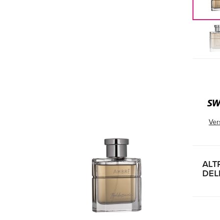
Ver
ALT
DEL