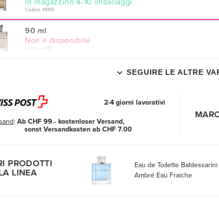
In magazzino 4-10 imballaggi
Codice 4555
90 ml
Non è disponibile
Codice 4415
SEGUIRE LE ALTRE VA
2-4 giorni lavorativi
MAR
sand
:
Ab CHF 99.- kostenloser Versand,
sonst Versandkosten ab CHF 7.00
RI PRODOTTI
Eau de Toilette Baldessarini
LA LINEA
Ambré Eau Fraiche