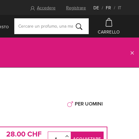
Accedere
Registrare
DE
/
FR
/
IT
ISTO
CARRELLO
PER UOMINI
28.00 CHF