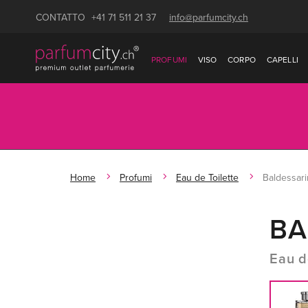
CONTATTO
+41 71 511 21 37
info@parfumcity.ch
PROFUMI
VISO
CORPO
CAPELLI
Home
Profumi
Eau de Toilette
Baldessar
BA
Eau d