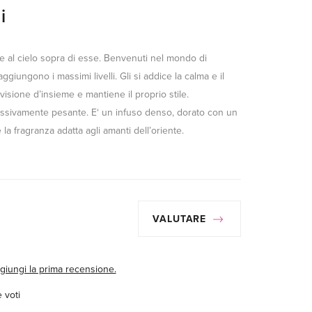
i
e e al cielo sopra di esse. Benvenuti nel mondo di
raggiungono i massimi livelli. Gli si addice la calma e il
 visione d’insieme e mantiene il proprio stile.
sivamente pesante. E‘ un infuso denso, dorato con un
 la fragranza adatta agli amanti dell’oriente.
VALUTARE
giungi la prima recensione.
 voti