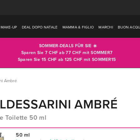
MAKE-UP
DEAL DOPO NATALE
MAMMA & FIGLIO
MARCHI
BUON ACQU
SOMMER-DEALS FÜR SIE ☀️
Sparen Sie 7 CHF ab 77 CHF mit
SOMMER7
Sparen Sie 15 CHF ab 125 CHF mit
SOMMER15
ini Ambré
LDESSARINI AMBRÉ
e Toilette 50 ml
50 ml