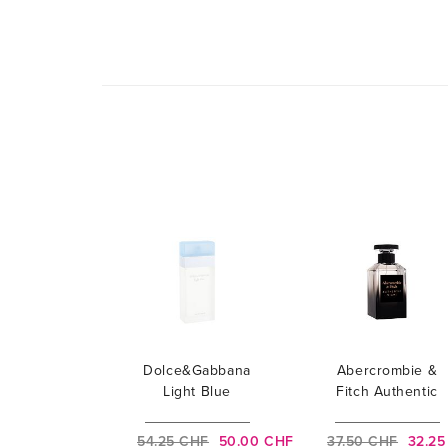
Dolce&Gabbana
Abercrombie &
Light Blue
Fitch Authentic
Night
54.25 CHF
50.00 CHF
37.50 CHF
32.25