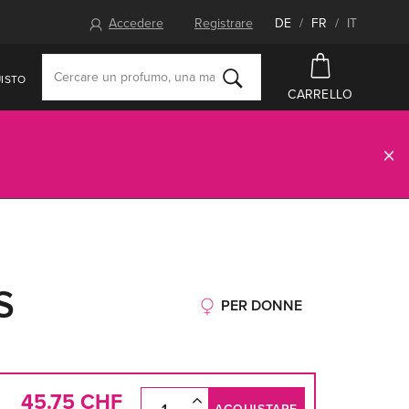
Accedere
Registrare
DE
/
FR
/
IT
ISTO
CARRELLO
S
PER DONNE
45.75 CHF