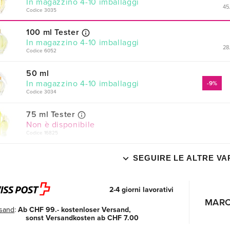
In magazzino 4-10 imballaggi
45
Codice 3035
100 ml Tester
In magazzino 4-10 imballaggi
28
Codice 6052
50 ml
In magazzino 4-10 imballaggi
-9%
Codice 3034
75 ml Tester
Non è disponibile
Codice 16825
SEGUIRE LE ALTRE VA
2-4 giorni lavorativi
MAR
sand
:
Ab CHF 99.- kostenloser Versand,
sonst Versandkosten ab CHF 7.00