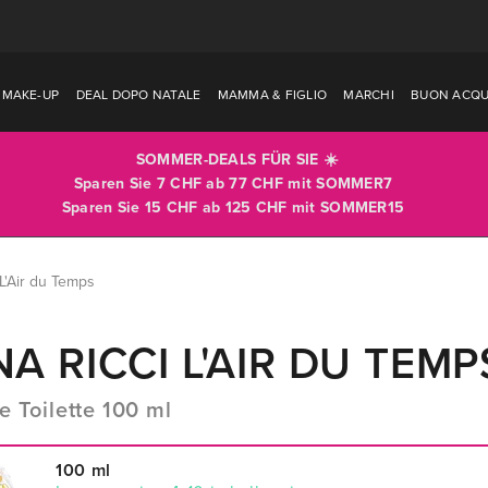
MAKE-UP
DEAL DOPO NATALE
MAMMA & FIGLIO
MARCHI
BUON ACQU
SOMMER-DEALS FÜR SIE ☀️
Sparen Sie 7 CHF ab 77 CHF mit
SOMMER7
Sparen Sie 15 CHF ab 125 CHF mit
SOMMER15
 L'Air du Temps
NA RICCI L'AIR DU TEMP
e Toilette 100 ml
100 ml