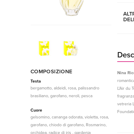
ALT
DEL
Desc
COMPOSIZIONE
Nina Ric
romantica
Testa
bergamotto, aldeidi, rosa, palissandro
L'Air du 
brasiliano, garofano, neroli, pesca
fragranz
vetreria 
Cuore
Foundati
gelsomino, cananga odorata, violetta, rosa,
garofano, chiodo di garofano, Rosmarino,
orchidea, radice di iris , gardenia