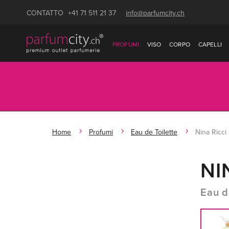
CONTATTO
+41 71 511 21 37
info@parfumcity.ch
PROFUMI
VISO
CORPO
CAPELLI
Home
Profumi
Eau de Toilette
Nina Ricci
NI
Eau d