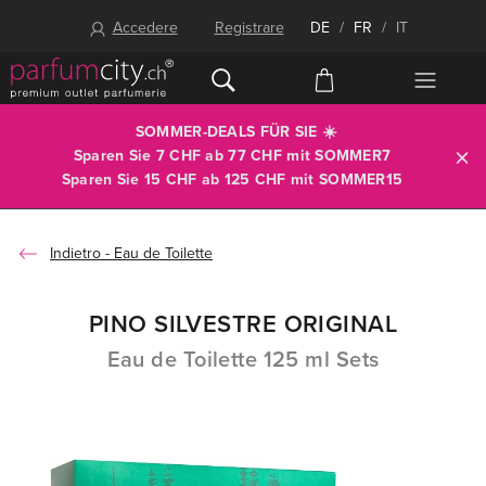
Accedere
Registrare
DE
/
FR
/
IT
SOMMER-DEALS FÜR SIE ☀️
Sparen Sie 7 CHF ab 77 CHF mit
SOMMER7
Sparen Sie 15 CHF ab 125 CHF mit
SOMMER15
Eau de Toilette
PINO SILVESTRE ORIGINAL
Eau de Toilette 125 ml Sets