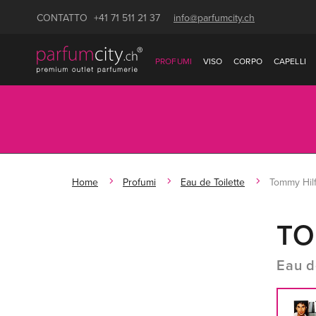
CONTATTO
+41 71 511 21 37
info@parfumcity.ch
PROFUMI
VISO
CORPO
CAPELLI
Home
Profumi
Eau de Toilette
Tommy Hilf
TO
Eau d