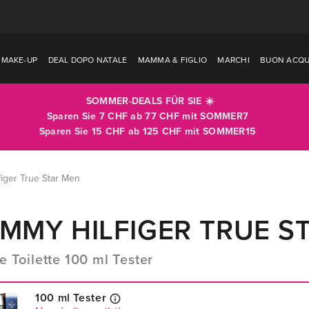
MAKE-UP
DEAL DOPO NATALE
MAMMA & FIGLIO
MARCHI
BUON ACQU
SOMMER-DEALS FÜR SIE ☀️
Sparen Sie 7 CHF ab 77 CHF mit
SOMMER7
Sparen Sie 15 CHF ab 125 CHF mit
SOMMER15
iger True Star Men
MMY HILFIGER TRUE S
e Toilette 100 ml Tester
100 ml Tester