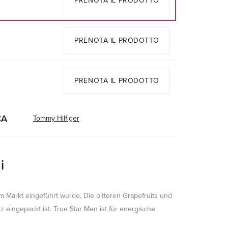
PRENOTA IL PRODOTTO
PRENOTA IL PRODOTTO
PRENOTA IL PRODOTTO
CA
Tommy Hilfiger
i
em Markt eingeführt wurde. Die bitteren Grapefruits und
z eingepackt ist. True Star Men ist für energische