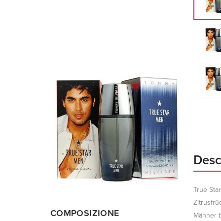
Desc
True Star
Zitrusfrü
COMPOSIZIONE
Männer b