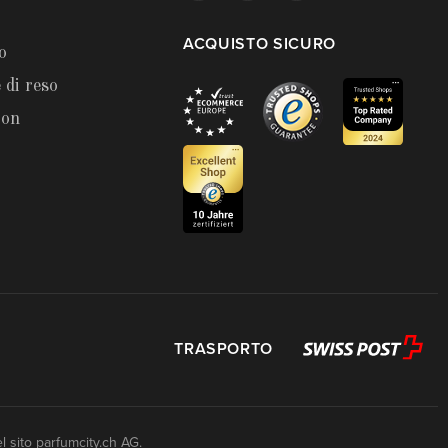
ACQUISTO SICURO
o
 di reso
ion
TRASPORTO
l sito
parfumcity.ch
AG.