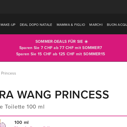
MAKE-UP
DEAL DOPO NATALE
MAMMA & FIGLIO
MARCHI
BUON ACQU
SOMMER-DEALS FÜR SIE ☀️
Sparen Sie 7 CHF ab 77 CHF mit
SOMMER7
Sparen Sie 15 CHF ab 125 CHF mit
SOMMER15
 Princess
RA WANG PRINCESS
e Toilette 100 ml
100 ml