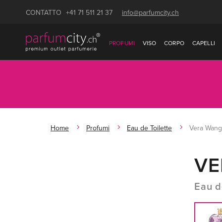
CONTATTO
+41 71 511 21 37
info@parfumcity.ch
PROFUMI
VISO
CORPO
CAPELLI
Home
Profumi
Eau de Toilette
Vera Wang
VE
Eau d