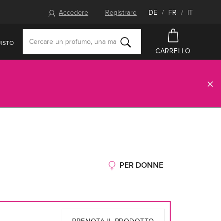
Accedere
Registrare
DE
/
FR
/
IT
ISTO
CARRELLO
PER DONNE