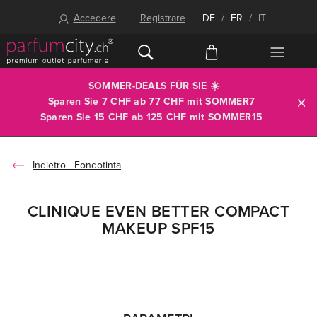
Accedere
Registrare
DE
/
FR
/
IT
SOMMER-DEALS FÜR SIE ☀️
Sparen Sie 7 CHF ab 77 CHF mit
SOMMER7
Sparen Sie 15 CHF ab 125 CHF mit
SOMMER15
Fondotinta
CLINIQUE EVEN BETTER COMPACT
MAKEUP SPF15