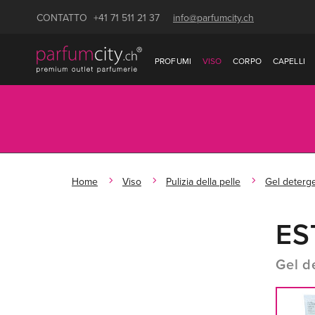
CONTATTO
+41 71 511 21 37
info@parfumcity.ch
PROFUMI
VISO
CORPO
CAPELLI
Home
Viso
Pulizia della pelle
Gel deterg
ES
Gel d