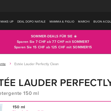
MAKE-UP
DEAL DOPO NATALE
MAMMA & FIGLIO
MARCHI
BUON ACQU
SOMMER-DEALS FÜR SIE ☀️
Sparen Sie 7 CHF ab 77 CHF mit
SOMMER7
Sparen Sie 15 CHF ab 125 CHF mit
SOMMER15
ente
Estée Lauder Perfectly Clean
TÉE LAUDER PERFECTL
etergente 150 ml
150 ml