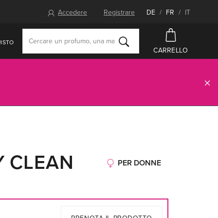
Accedere
Registrare
DE
/
FR
/
IT
ISTO
CARRELLO
Y CLEAN
PER DONNE