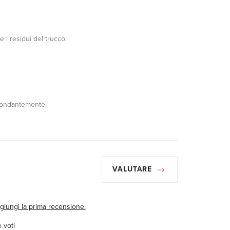
 i residui del trucco.
bbondantemente.
VALUTARE
giungi la prima recensione.
 voti