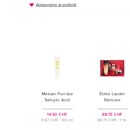
Aggiungere ai preferiti
Meisani Puri-tea
Estée Lauder
Salicylic Acid
Skincare
Cleansing Gel
Superstars
14.50 CHF
88.75 CHF
9.67 CHF / 100 ml
88.75 CHF / 1 St.