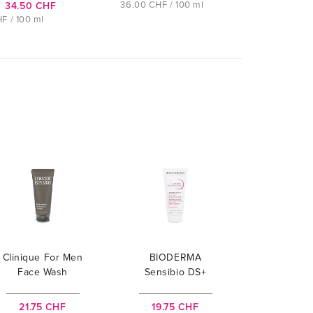
36.00 CHF / 100 ml
34.50 CHF
27.
F / 100 ml
36.00 C
Clinique For Men
BIODERMA
Face Wash
Sensibio DS+
Cleansing Gel
21.75 CHF
19.75 CHF