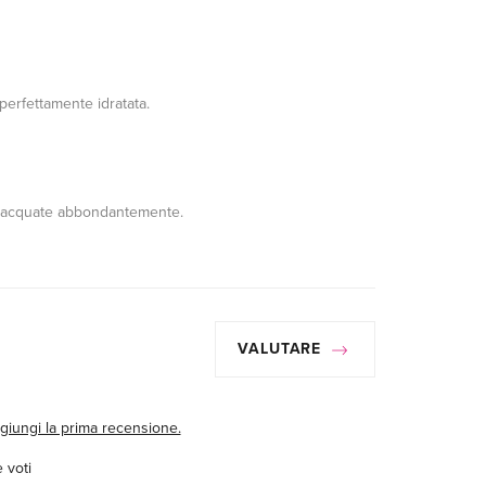
perfettamente idratata.
sciacquate abbondantemente.
VALUTARE
giungi la prima recensione.
 voti