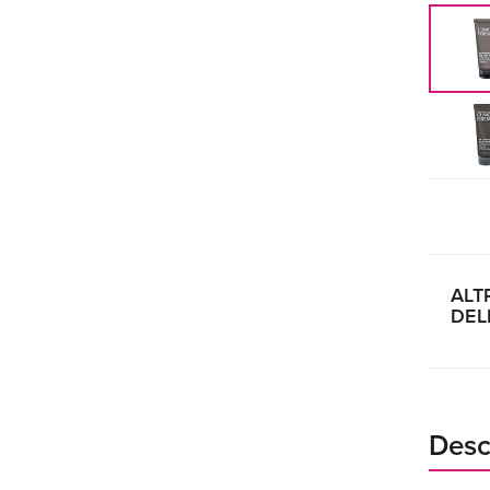
ALT
DEL
Desc