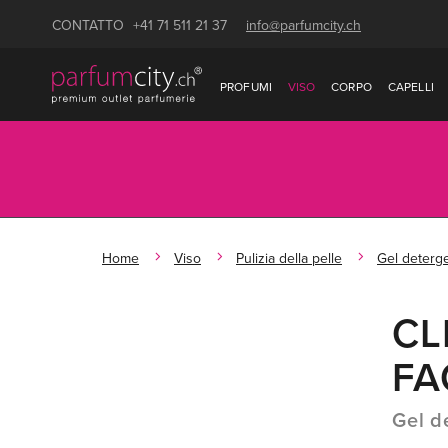
CONTATTO
+41 71 511 21 37
info@parfumcity.ch
PROFUMI
VISO
CORPO
CAPELLI
Home
Viso
Pulizia della pelle
Gel deterg
CL
FA
Gel d