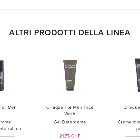
ALTRI PRODOTTI DELLA LINEA
 For Men
Clinique For Men Face
Cliniqu
Wash
rante
Gel Detergente
Crema idra
nte roll-on
p
21.75 CHF