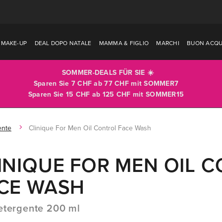
MAKE-UP
DEAL DOPO NATALE
MAMMA & FIGLIO
MARCHI
BUON ACQU
SOMMER-DEALS FÜR SIE ☀️
Sparen Sie 7 CHF ab 77 CHF mit
SOMMER7
Sparen Sie 15 CHF ab 125 CHF mit
SOMMER15
ente
Clinique For Men Oil Control Face Wash
INIQUE FOR MEN OIL 
CE WASH
etergente 200 ml