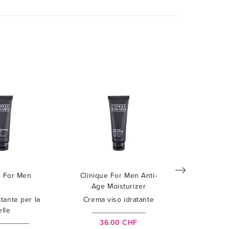
e For Men
Clinique For Men Anti-
Clinique
Age Moisturizer
Shav
tante per la
Crema viso idratante
Cura
elle
dop
36.00 CHF