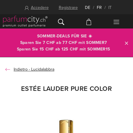
Accedere
Registrare
DE
/
FR
/
IT
SOMMER-DEALS FÜR SIE ☀️
Sparen Sie 7 CHF ab 77 CHF mit
SOMMER7
Sparen Sie 15 CHF ab 125 CHF mit
SOMMER15
Lucidalabbra
ESTÉE LAUDER PURE COLOR