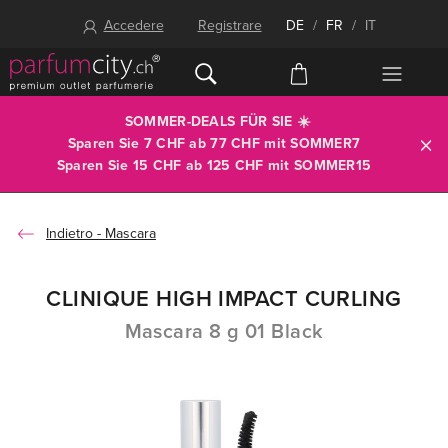
Accedere
Registrare
DE
/
FR
/
IT
SOMMER-DEALS FÜR SIE ☀️
Sparen Sie 7 CHF ab 77 CHF mit
SOMMER7
Sparen Sie 15 CHF ab 125 CHF mit
SOMMER15
Mascara
CLINIQUE HIGH IMPACT CURLING
Mascara 8 g 01 Black