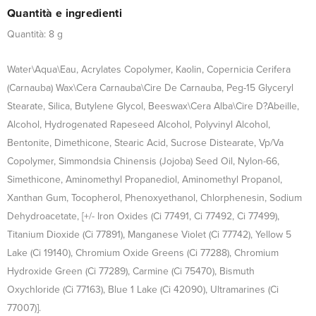
Quantità e ingredienti
Quantità: 8 g
Water\Aqua\Eau, Acrylates Copolymer, Kaolin, Copernicia Cerifera
(Carnauba) Wax\Cera Carnauba\Cire De Carnauba, Peg-15 Glyceryl
Stearate, Silica, Butylene Glycol, Beeswax\Cera Alba\Cire D?Abeille,
Alcohol, Hydrogenated Rapeseed Alcohol, Polyvinyl Alcohol,
Bentonite, Dimethicone, Stearic Acid, Sucrose Distearate, Vp/Va
Copolymer, Simmondsia Chinensis (Jojoba) Seed Oil, Nylon-66,
Simethicone, Aminomethyl Propanediol, Aminomethyl Propanol,
Xanthan Gum, Tocopherol, Phenoxyethanol, Chlorphenesin, Sodium
Dehydroacetate, [+/- Iron Oxides (Ci 77491, Ci 77492, Ci 77499),
Titanium Dioxide (Ci 77891), Manganese Violet (Ci 77742), Yellow 5
Lake (Ci 19140), Chromium Oxide Greens (Ci 77288), Chromium
Hydroxide Green (Ci 77289), Carmine (Ci 75470), Bismuth
Oxychloride (Ci 77163), Blue 1 Lake (Ci 42090), Ultramarines (Ci
77007)].