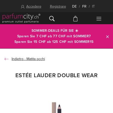
Accedere
Registrare
DE
/
FR
/
IT
SOMMER-DEALS FÜR SIE ☀️
Sparen Sie 7 CHF ab 77 CHF mit
SOMMER7
Sparen Sie 15 CHF ab 125 CHF mit
SOMMER15
Matita occhi
ESTÉE LAUDER DOUBLE WEAR