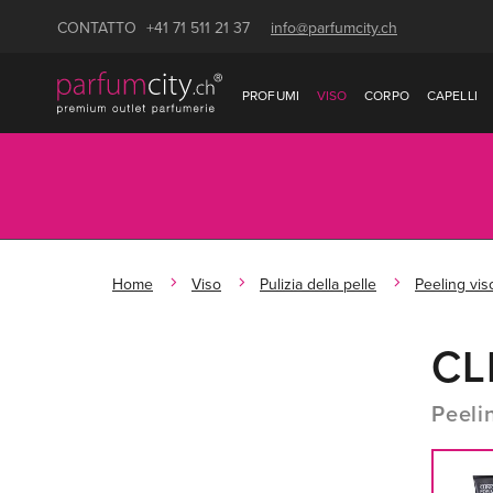
CONTATTO
+41 71 511 21 37
info@parfumcity.ch
PROFUMI
VISO
CORPO
CAPELLI
Home
Viso
Pulizia della pelle
Peeling vis
CL
Peeli