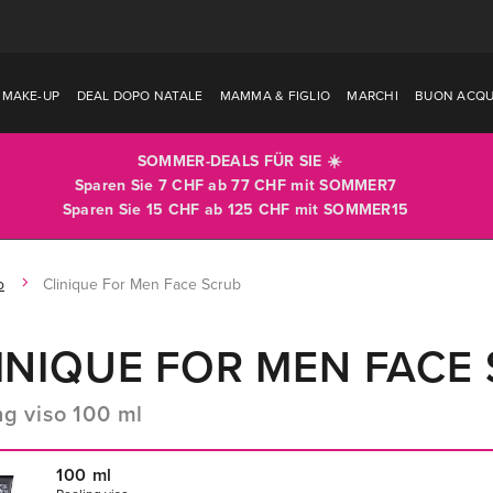
MAKE-UP
DEAL DOPO NATALE
MAMMA & FIGLIO
MARCHI
BUON ACQU
SOMMER-DEALS FÜR SIE ☀️
Sparen Sie 7 CHF ab 77 CHF mit
SOMMER7
Sparen Sie 15 CHF ab 125 CHF mit
SOMMER15
o
Clinique For Men Face Scrub
INIQUE FOR MEN FACE
ng viso 100 ml
100 ml