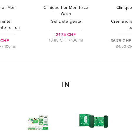
 For Men
Clinique For Men Face
Cliniqu
Wash
rante
Gel Detergente
Crema idra
nte roll-on
p
21.75 CHF
10.88 CHF / 100 ml
 CHF
36.75 CHF
 / 100 ml
34.50 CH
IN