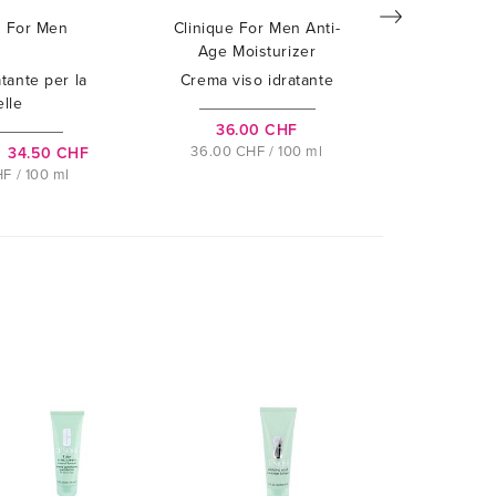
e For Men
Clinique For Men Anti-
Clinique
Age Moisturizer
Sh
tante per la
Crema viso idratante
Gel 
elle
36.00 CHF
18
36.00 CHF / 100 ml
15.00 C
34.50 CHF
F / 100 ml