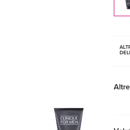
ALT
DEL
Altr