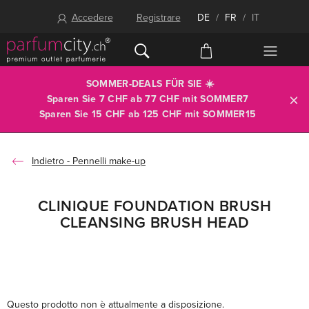
Accedere
Registrare
DE
/
FR
/
IT
SOMMER-DEALS FÜR SIE ☀️
Sparen Sie 7 CHF ab 77 CHF mit
SOMMER7
Sparen Sie 15 CHF ab 125 CHF mit
SOMMER15
Pennelli make-up
CLINIQUE FOUNDATION BRUSH
CLEANSING BRUSH HEAD
Questo prodotto non è attualmente a disposizione.