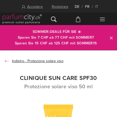
Accedere
Registrare
DE
/
FR
/
IT
SOMMER-DEALS FÜR SIE ☀️
Sparen Sie 7 CHF ab 77 CHF mit
SOMMER7
Sparen Sie 15 CHF ab 125 CHF mit
SOMMER15
Protezione solare viso
CLINIQUE SUN CARE SPF30
Protezione solare viso 50 ml