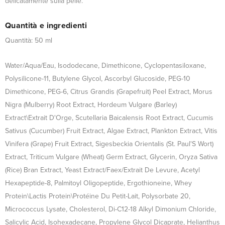
delicatamente sulla pelle.
Quantità e ingredienti
Quantità: 50 ml
Water/Aqua/Eau, Isododecane, Dimethicone, Cyclopentasiloxane,
Polysilicone-11, Butylene Glycol, Ascorbyl Glucoside, PEG-10
Dimethicone, PEG-6, Citrus Grandis (Grapefruit) Peel Extract, Morus
Nigra (Mulberry) Root Extract, Hordeum Vulgare (Barley)
Extract\Extrait D'Orge, Scutellaria Baicalensis Root Extract, Cucumis
Sativus (Cucumber) Fruit Extract, Algae Extract, Plankton Extract, Vitis
Vinifera (Grape) Fruit Extract, Sigesbeckia Orientalis (St. Paul'S Wort)
Extract, Triticum Vulgare (Wheat) Germ Extract, Glycerin, Oryza Sativa
(Rice) Bran Extract, Yeast Extract/Faex/Extrait De Levure, Acetyl
Hexapeptide-8, Palmitoyl Oligopeptide, Ergothioneine, Whey
Protein\Lactis Protein\Protéine Du Petit-Lait, Polysorbate 20,
Micrococcus Lysate, Cholesterol, Di-C12-18 Alkyl Dimonium Chloride,
Salicylic Acid, Isohexadecane, Propylene Glycol Dicaprate, Helianthus