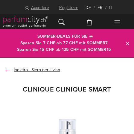
Accedere
Registrare
DE
/
FR
/
IT
SOMMER-DEALS FÜR SIE ☀️
Sparen Sie 7 CHF ab 77 CHF mit
SOMMER7
Sparen Sie 15 CHF ab 125 CHF mit
SOMMER15
Siero per il viso
CLINIQUE CLINIQUE SMART