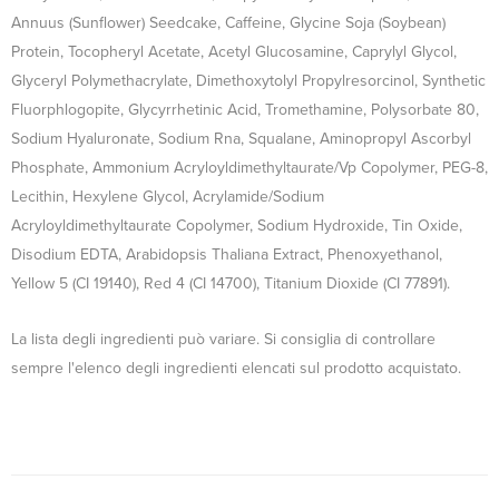
Annuus (Sunflower) Seedcake, Caffeine, Glycine Soja (Soybean)
Protein, Tocopheryl Acetate, Acetyl Glucosamine, Caprylyl Glycol,
Glyceryl Polymethacrylate, Dimethoxytolyl Propylresorcinol, Synthetic
Fluorphlogopite, Glycyrrhetinic Acid, Tromethamine, Polysorbate 80,
Sodium Hyaluronate, Sodium Rna, Squalane, Aminopropyl Ascorbyl
Phosphate, Ammonium Acryloyldimethyltaurate/Vp Copolymer, PEG-8,
Lecithin, Hexylene Glycol, Acrylamide/Sodium
Acryloyldimethyltaurate Copolymer, Sodium Hydroxide, Tin Oxide,
Disodium EDTA, Arabidopsis Thaliana Extract, Phenoxyethanol,
Yellow 5 (CI 19140), Red 4 (CI 14700), Titanium Dioxide (CI 77891).
La lista degli ingredienti può variare. Si consiglia di controllare
sempre l'elenco degli ingredienti elencati sul prodotto acquistato.