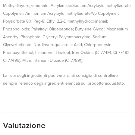
Methyldihydrojasmonate; Acrylamide/Sodium Acryloyldimethyltaurate
Copolymer; Ammonium Acryloyldimethyltaurate/Vp Copolymer;
Polysorbate 80; Peg-8; Ethyl 2,2-Dimethylhydrocinnamal;
Phospholipids; Palmitoyl Oligopeptide; Butylene Glycol; Magnesium
Ascorbyl Phosphate; Glyceryl Polymethacrylate; Sodium
Glycyrrhetinate; Nordihydroguaiaretic Acid; Chlorphenesin;
Phenoxyethanol; Limonene; Linalool; Iron Oxides (Ci 77491, Ci 77492,
Ci 77499); Mica; Titanium Dioxide (Ci 77891).
La lista degli ingredienti può variare. Si consiglia di controllare
sempre l'elenco degli ingredienti elencati sul prodotto acquistato.
Valutazione