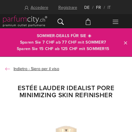
Accedere
Registrare
DE
/
FR
/
IT
SOMMER-DEALS FÜR SIE ☀️
Sparen Sie 7 CHF ab 77 CHF mit
SOMMER7
Sparen Sie 15 CHF ab 125 CHF mit
SOMMER15
Siero per il viso
ESTÉE LAUDER IDEALIST PORE
MINIMIZING SKIN REFINISHER