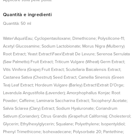
Quantità e ingredienti
Quantità: 50 ml
Water\Aqua\Eau; Cyclopentasiloxane; Dimethicone; Polysilicone-11;
Acetyl Glucosamine; Sodium Lactobionate; Morus Nigra (Mulberry)
Root Extract; Yeast Extract\Faex\Extrait De Levure; Serenoa Serrulata
(Saw Palmetto) Fruit Extract; Triticum Vulgare (Wheat) Germ Extract;
Vitis Vinifera (Grape) Fruit Extract; Scutellaria Baicalensis Extract;
Castanea Sativa (Chestnut) Seed Extract; Camellia Sinensis (Green
Tea) Leaf Extract; Hordeum Vulgare (Barley) Extract\Extrait D'Orge;
Lavandula Angustifolia (Lavender); Amorphophallus Konjac Root
Powder; Caffeine; Laminaria Saccharina Extract; Tocopheryl Acetate;
Salvia Sclarea (Clary) Extract; Sodium Hyaluronate; Coriandrum
Sativum (Coriander); Citrus Grandis (Grapefruit California); Cholesterol;
Glycerin; Ethylhexylglycerin; Squalane; Polyethylene; Isopentyldiol;
Phenyl Trimethicone; Isohexadecane; Polysorbate 20; Pantethine;