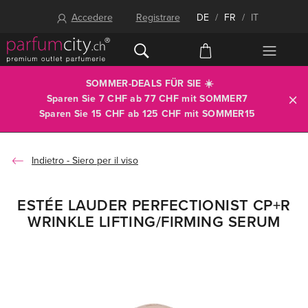
Accedere
Registrare
DE
/
FR
/
IT
SOMMER-DEALS FÜR SIE ☀️
Sparen Sie 7 CHF ab 77 CHF mit
SOMMER7
Sparen Sie 15 CHF ab 125 CHF mit
SOMMER15
Siero per il viso
ESTÉE LAUDER PERFECTIONIST CP+R
WRINKLE LIFTING/FIRMING SERUM