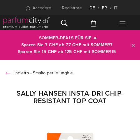
Accedere
Registrare
DE
/
FR
/
IT
SOMMER-DEALS FÜR SIE ☀️
Sparen Sie 7 CHF ab 77 CHF mit
SOMMER7
Sparen Sie 15 CHF ab 125 CHF mit
SOMMER15
Smalto per le unghie
SALLY HANSEN INSTA-DRI CHIP-
RESISTANT TOP COAT