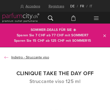
Accedere
Registrare
DE
/
FR
/
IT
SOMMER-DEALS FÜR SIE ☀️
Sparen Sie 7 CHF ab 77 CHF mit
SOMMER7
Sparen Sie 15 CHF ab 125 CHF mit
SOMMER15
Struccante viso
CLINIQUE TAKE THE DAY OFF
Struccante viso 125 ml