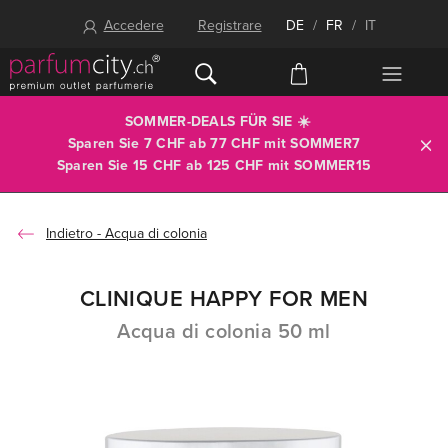
Accedere
Registrare
DE
/
FR
/
IT
SOMMER-DEALS FÜR SIE ☀️
Sparen Sie 7 CHF ab 77 CHF mit
SOMMER7
Sparen Sie 15 CHF ab 125 CHF mit
SOMMER15
Acqua di colonia
CLINIQUE HAPPY FOR MEN
Acqua di colonia 50 ml